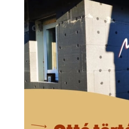
története
2.
rész
(Egy
építkező
tapasztalatai)