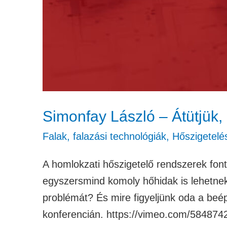
Simonfay László – Átütjük, 
Falak, falazási technológiák
,
Hőszigetelé
A homlokzati hőszigetelő rendszerek fon
egyszersmind komoly hőhidak is lehetnek 
problémát? És mire figyeljünk oda a be
konferencián. https://vimeo.com/58487