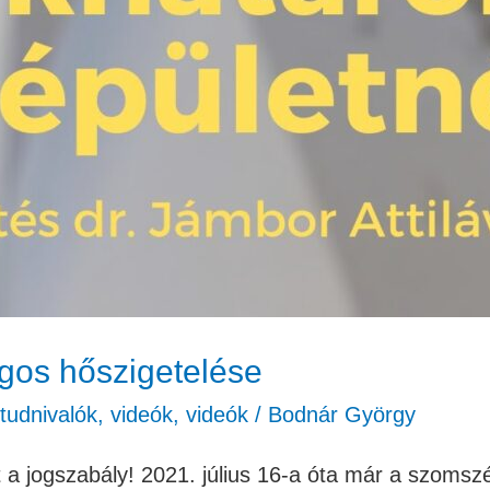
agos hőszigetelése
 tudnivalók
,
videók
,
videók
/
Bodnár György
t a jogszabály! 2021. július 16-a óta már a szomszé