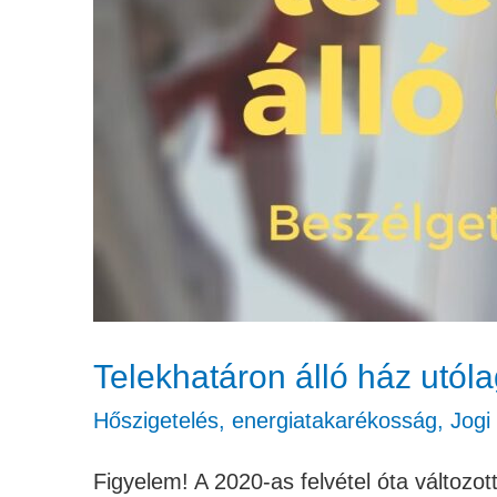
Telekhatáron álló ház utól
Hőszigetelés, energiatakarékosság
,
Jogi
Figyelem! A 2020-as felvétel óta változot