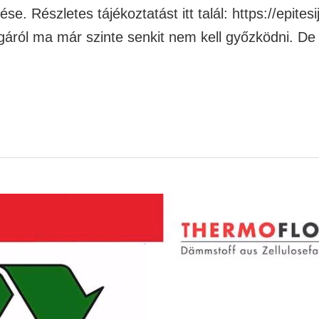
se. Részletes tájékoztatást itt talál: https://epi
áról ma már szinte senkit nem kell győzködni. De 