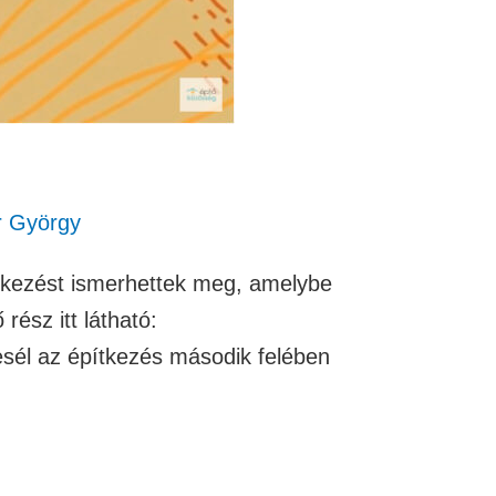
r György
ítkezést ismerhettek meg, amelybe
rész itt látható:
esél az építkezés második felében