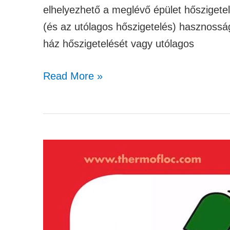
elhelyezhető a meglévő épület hőszigetelé
(és az utólagos hőszigetelés) hasznosság
ház hőszigetelését vagy utólagos
Read More »
A
szigetelés
néhány
kulcskérdése