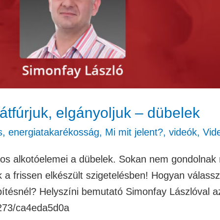
átfúrjuk, elgányoljuk – dübelek
s, energiatakarékosság
,
Mi mit jelent?
,
videók
,
Vid
tos alkotóelemei a dübelek. Sokan nem gondolnak 
a frissen elkészült szigetelésben! Hogyan válassz
építésnél? Helyszíni bemutató Simonfay Lászlóval
4273/ca4eda5d0a