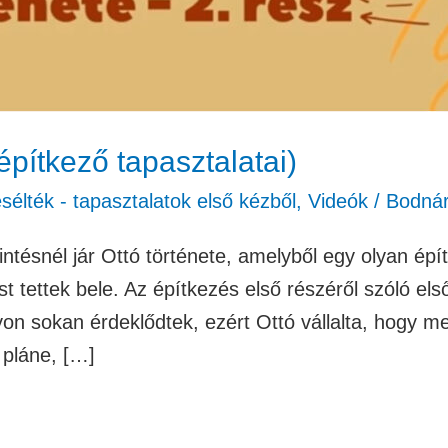
építkező tapasztalatai)
élték - tapasztalatok első kézből
,
Videók
/
Bodná
intésnél jár Ottó története, amelyből egy olyan ép
 tettek bele. Az építkezés első részéről szóló első 
on sokan érdeklődtek, ezért Ottó vállalta, hogy m
– pláne, […]