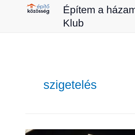
Skip
Építem a háza
to
Klub
content
szigetelés
Ottó