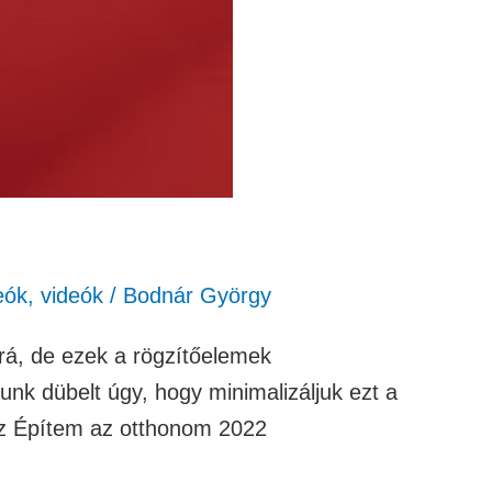
eók
,
videók
/
Bodnár György
rá, de ezek a rögzítőelemek
unk dübelt úgy, hogy minimalizáljuk ezt a
 az Építem az otthonom 2022