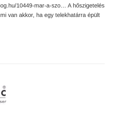
tesijog.hu/10449-mar-a-szo… A hőszigetelés
mi van akkor, ha egy telekhatárra épült