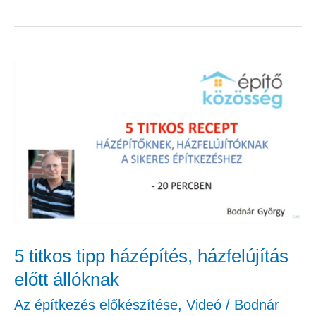
5
titkos
tipp
házépítés,
házfelújítás
előtt
állóknak
5 titkos tipp házépítés, házfelújítás
előtt állóknak
Az építkezés előkészítése
,
Videó
/
Bodnár