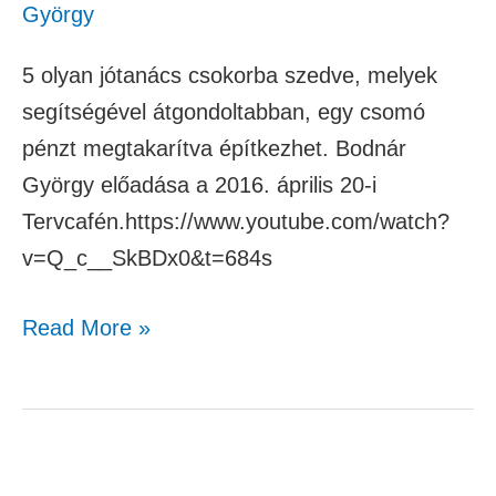
György
5 olyan jótanács csokorba szedve, melyek
segítségével átgondoltabban, egy csomó
pénzt megtakarítva építkezhet. Bodnár
György előadása a 2016. április 20-i
Tervcafén.https://www.youtube.com/watch?
v=Q_c__SkBDx0&t=684s
Read More »