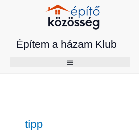
Skip
to
content
Építem a házam Klub
tipp