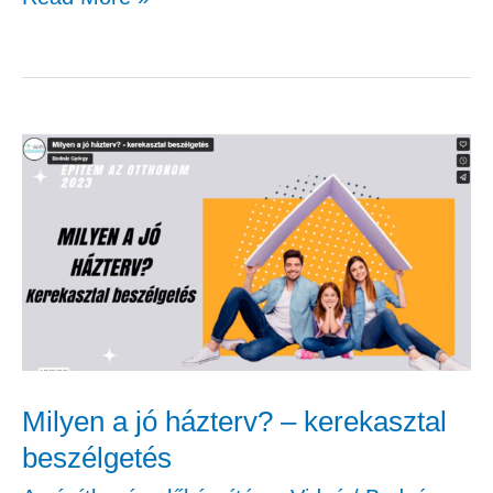
Milyen
a
jó
házterv?
–
kerekasztal
beszélgetés
Milyen a jó házterv? – kerekasztal
beszélgetés