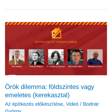
Örök
dilemma:
földszintes
vagy
emeletes
(kerekasztal)
Örök dilemma: földszintes vagy
emeletes (kerekasztal)
Az építkezés előkészítése
,
Videó
/
Bodnár
György