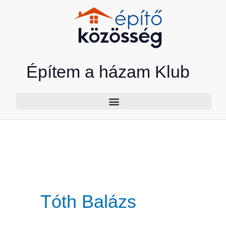
Skip
to
content
Építem a házam Klub
Tóth Balázs