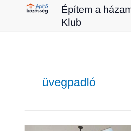
Skip
Építem a háza
to
Klub
content
üvegpadló
Az