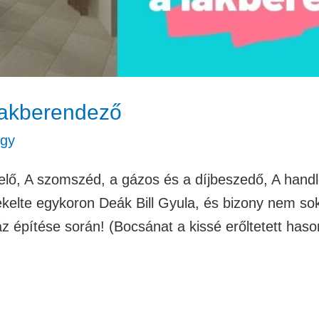
 lakberendező
rgy
zerelő, A szomszéd, a gázos és a díjbeszedő, A han
ekelte egykoron Deák Bill Gyula, és bizony nem s
 építése során! (Bocsánat a kissé erőltetett has