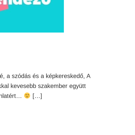
dlé, a szódás és a képkereskedő, A
okkal kevesebb szakember együtt
onlatért…
[…]