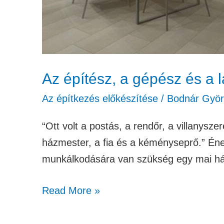
Az építész, a gépész és a
Az építkezés előkészítése
/
Bodnár Gyö
“Ott volt a postás, a rendőr, a villanys
házmester, a fia és a kéményseprő.” Én
munkálkodására van szükség egy mai ház
Read More »