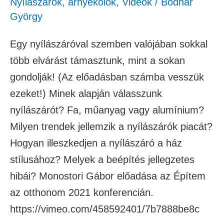
Nyílászárók, árnyékolók
,
Videók
/
Bodnár
György
Egy nyílászáróval szemben valójában sokkal
több elvárást támasztunk, mint a sokan
gondolják! (Az előadásban számba vesszük
ezeket!) Minek alapján válasszunk
nyílászárót? Fa, műanyag vagy alumínium?
Milyen trendek jellemzik a nyílászárók piacát?
Hogyan illeszkedjen a nyílászáró a ház
stílusához? Melyek a beépítés jellegzetes
hibái? Monostori Gábor előadása az Építem
az otthonom 2021 konferencián.
https://vimeo.com/458592401/7b7888be8c