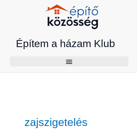
Skip
to
content
Építem a házam Klub
zajszigetelés