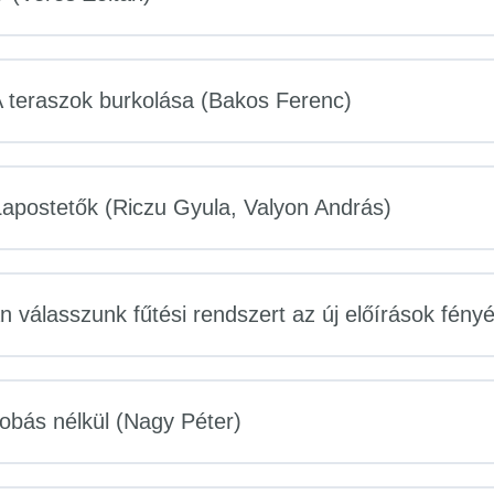
 A teraszok burkolása (Bakos Ferenc)
 Lapostetők (Riczu Gyula, Valyon András)
válasszunk fűtési rendszert az új előírások fény
dobás nélkül (Nagy Péter)