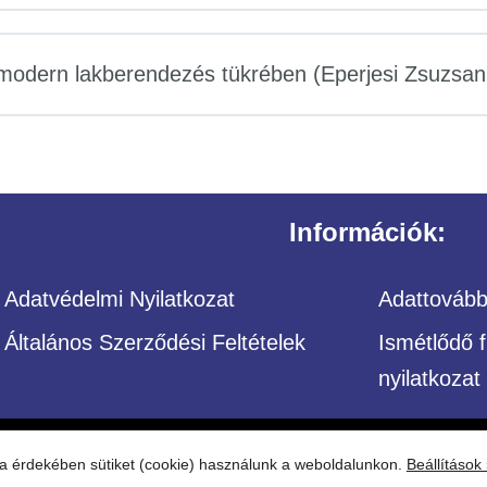
a modern lakberendezés tükrében (Eperjesi Zsuzsa
Információk:
Adatvédelmi Nyilatkozat
Adattovábbí
Általános Szerződési Feltételek
Ismétlődő f
nyilatkozat
– Minden jog fenntartva Építőközösség
ása érdekében sütiket (cookie) használunk a weboldalunkon.
Beállítások