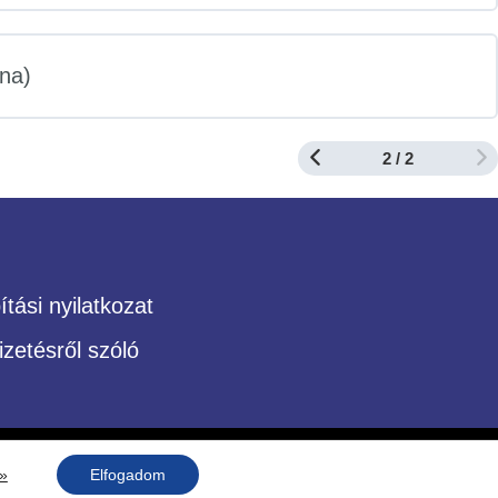
nna)
2 / 2
tási nyilatkozat
izetésről szóló
 »
Elfogadom