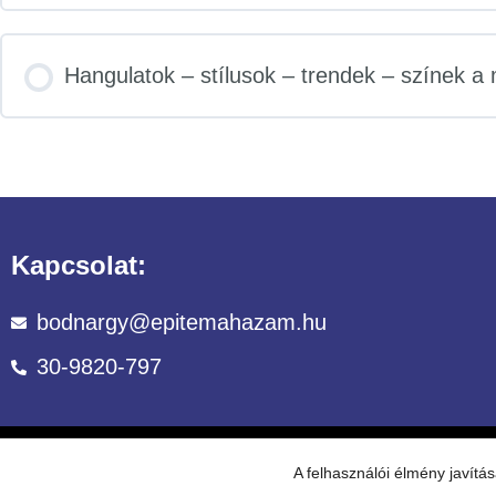
Hangulatok – stílusok – trendek – színek 
Kapcsolat:
bodnargy@epitemahazam.hu
30-9820-797
©Copyright 
A felhasználói élmény javít