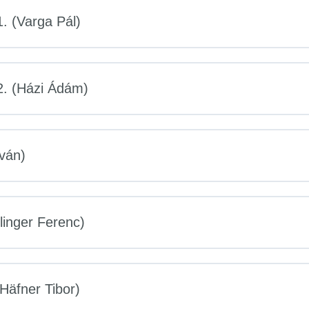
. (Varga Pál)
2. (Házi Ádám)
tván)
ilinger Ferenc)
Häfner Tibor)