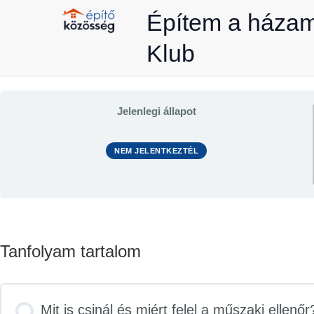
Skip
Építem a háza
to
Klub
content
Jelenlegi állapot
NEM JELENTKEZTÉL
Tanfolyam tartalom
Mit is csinál és miért felel a műszaki ellenő