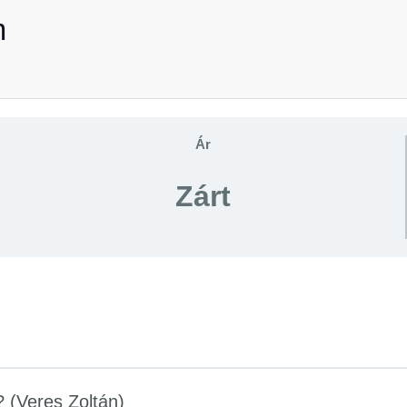
m
Ár
Zárt
r? (Veres Zoltán)