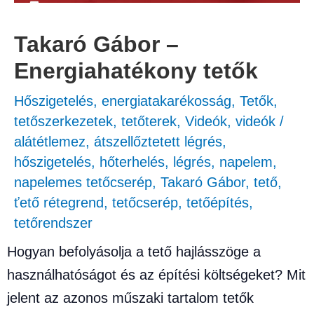
Takaró Gábor –
Energiahatékony tetők
Hőszigetelés, energiatakarékosság
,
Tetők,
tetőszerkezetek, tetőterek
,
Videók
,
videók
/
alátétlemez
,
átszellőztetett légrés
,
hőszigetelés
,
hőterhelés
,
légrés
,
napelem
,
napelemes tetőcserép
,
Takaró Gábor
,
tető
,
ťető rétegrend
,
tetőcserép
,
tetőépítés
,
tetőrendszer
Hogyan befolyásolja a tető hajlásszöge a
használhatóságot és az építési költségeket? Mit
jelent az azonos műszaki tartalom tetők