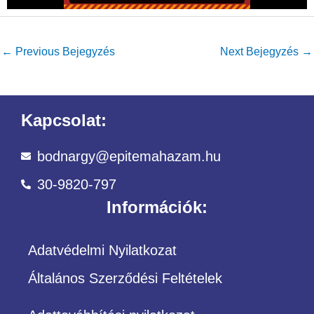
←
Previous Bejegyzés
Next Bejegyzés
→
Kapcsolat:
bodnargy@epitemahazam.hu
30-9820-797
Információk:
Adatvédelmi Nyilatkozat
Általános Szerződési Feltételek