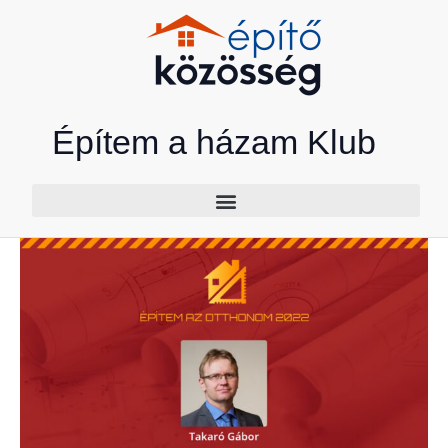
Skip
to
content
Építem a házam Klub