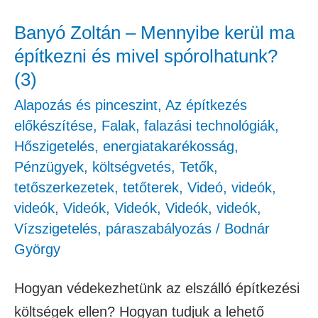
építkezni
és
Banyó Zoltán – Mennyibe kerül ma
mivel
építkezni és mivel spórolhatunk?
spórolhatunk?
(3)
(3)
Alapozás és pinceszint
,
Az építkezés
előkészítése
,
Falak, falazási technológiák
,
Hőszigetelés, energiatakarékosság
,
Pénzügyek, költségvetés
,
Tetők,
tetőszerkezetek, tetőterek
,
Videó
,
videók
,
videók
,
Videók
,
Videók
,
Videók
,
videók
,
Vízszigetelés, páraszabályozás
/
Bodnár
György
Hogyan védekezhetünk az elszálló építkezési
költségek ellen? Hogyan tudjuk a lehető