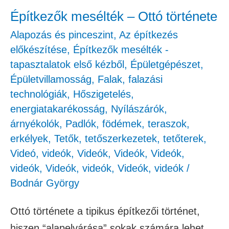
Építkezők mesélték – Ottó története
Alapozás és pinceszint
,
Az építkezés
előkészítése
,
Építkezők mesélték -
tapasztalatok első kézből
,
Épületgépészet
,
Épületvillamosság
,
Falak, falazási
technológiák
,
Hőszigetelés,
energiatakarékosság
,
Nyílászárók,
árnyékolók
,
Padlók, födémek, teraszok,
erkélyek
,
Tetők, tetőszerkezetek, tetőterek
,
Videó
,
videók
,
Videók
,
Videók
,
Videók
,
videók
,
Videók
,
videók
,
Videók
,
videók
/
Bodnár György
Ottó története a tipikus építkezői történet,
hiszen “alapelvárása” sokak számára lehet