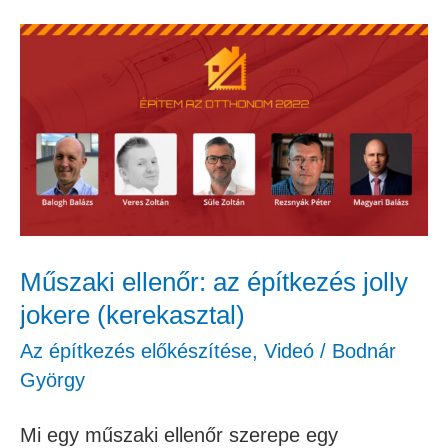
Műszaki
ellenőr:
az
építkezés
jolly
jokere
(kerekasztal)
Műszaki ellenőr: az építkezés jolly
jokere (kerekasztal)
Az építkezés előkészítése
,
Videó
/
Bodnár
György
Mi egy műszaki ellenőr szerepe egy