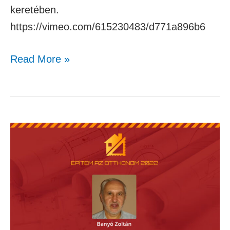
keretében.
https://vimeo.com/615230483/d771a896b6
Read More »
Banyó
Zoltán
–
Mennyibe
kerül
ma