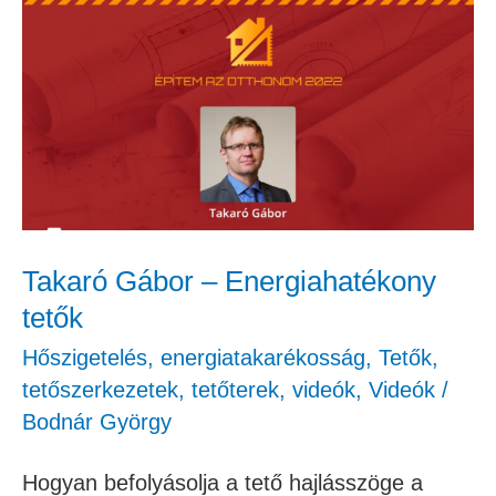
Takaró
Gábor
–
Energiahatékony
tetők
Takaró Gábor – Energiahatékony
tetők
Hőszigetelés, energiatakarékosság
,
Tetők,
tetőszerkezetek, tetőterek
,
videók
,
Videók
/
Bodnár György
Hogyan befolyásolja a tető hajlásszöge a