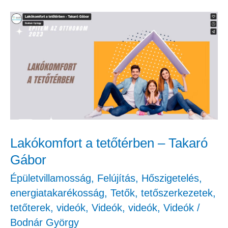
Lakókomfort
a
tetőtérben
–
Takaró
Gábor
Lakókomfort a tetőtérben – Takaró
Gábor
Épületvillamosság
,
Felújítás
,
Hőszigetelés,
energiatakarékosság
,
Tetők, tetőszerkezetek,
tetőterek
,
videók
,
Videók
,
videók
,
Videók
/
Bodnár György