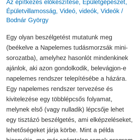
Az építkezés előkészítése
,
Épületgépészet
,
Épületvillamosság
,
Videó
,
videók
,
Videók
/
Bodnár György
Egy olyan beszélgetést mutatunk meg
(beékelve a Napelemes tudásmorzsák mini-
sorozatba), amelyhez hasonlót mindenkinek
ajánlok, aki azon gondolkodik, belevágjon-e
napelemes rendszer telepítésébe a házára.
Egy napelemes rendszer tervezése és
kivitelezése egy többlépcsős folyamat,
melynek első (vagy nulladik) lépcsője lehet
egy tisztázó beszélgetés, ami elképzeléseket,
lehetőségeket járja körbe. Mint a példa