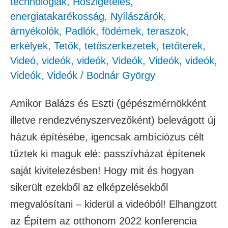
technológiák
,
Hőszigetelés,
energiatakarékosság
,
Nyílászárók,
árnyékolók
,
Padlók, födémek, teraszok,
erkélyek
,
Tetők, tetőszerkezetek, tetőterek
,
Videó
,
videók
,
videók
,
Videók
,
Videók
,
videók
,
Videók
,
Videók
/
Bodnár György
Amikor Balázs és Eszti (gépészmérnökként
illetve rendezvényszervezőként) belevágott új
házuk építésébe, igencsak ambíciózus célt
tűztek ki maguk elé: passzívházat építenek
saját kivitelezésben! Hogy mit és hogyan
sikerült ezekből az elképzelésekből
megvalósítani – kiderül a videóból! Elhangzott
az Építem az otthonom 2022 konferencia