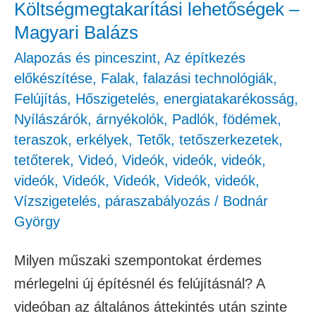
Költségmegtakarítási lehetőségek –
Magyari Balázs
Alapozás és pinceszint
,
Az építkezés
előkészítése
,
Falak, falazási technológiák
,
Felújítás
,
Hőszigetelés, energiatakarékosság
,
Nyílászárók, árnyékolók
,
Padlók, födémek,
teraszok, erkélyek
,
Tetők, tetőszerkezetek,
tetőterek
,
Videó
,
Videók
,
videók
,
videók
,
videók
,
Videók
,
Videók
,
Videók
,
videók
,
Vízszigetelés, páraszabályozás
/
Bodnár
György
Milyen műszaki szempontokat érdemes
mérlegelni új építésnél és felújításnál? A
videóban az általános áttekintés után szinte