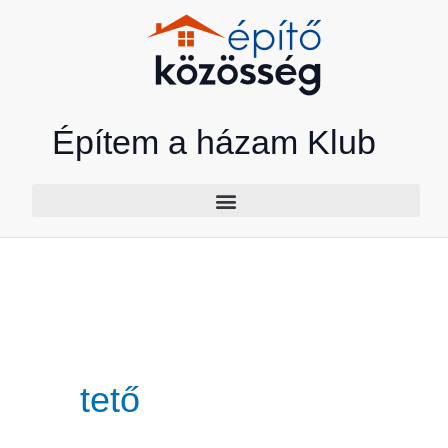
Skip
to
content
Építem a házam Klub
tető