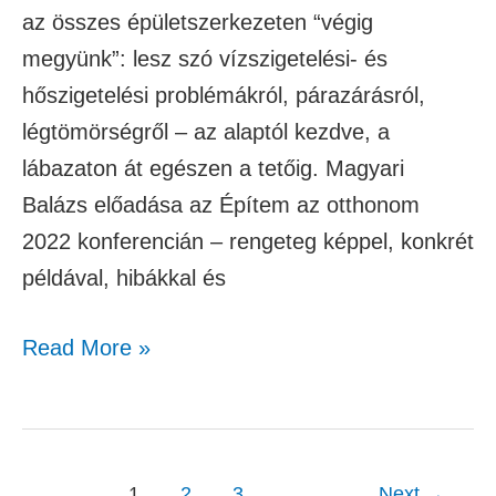
az összes épületszerkezeten “végig
megyünk”: lesz szó vízszigetelési- és
hőszigetelési problémákról, párazárásról,
légtömörségről – az alaptól kezdve, a
lábazaton át egészen a tetőig. Magyari
Balázs előadása az Építem az otthonom
2022 konferencián – rengeteg képpel, konkrét
példával, hibákkal és
Read More »
1
2
3
Next
→