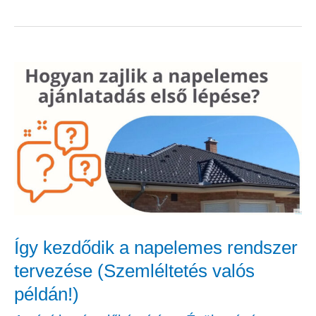
Így
kezdődik
a
napelemes
rendszer
tervezése
(Szemléltetés
valós
Így kezdődik a napelemes rendszer
példán!)
tervezése (Szemléltetés valós
példán!)