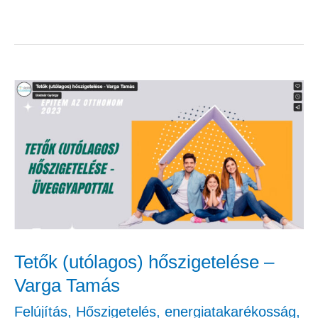
Tetők
(utólagos)
hőszigetelése
–
Varga
Tamás
Tetők (utólagos) hőszigetelése –
Varga Tamás
Felújítás
,
Hőszigetelés, energiatakarékosság
,