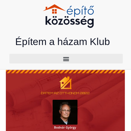
Skip
to
content
Építem a házam Klub