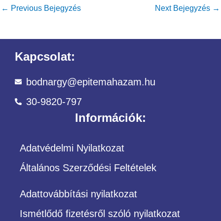
←
Previous Bejegyzés
Next Bejegyzés
→
Kapcsolat:
bodnargy@epitemahazam.hu
30-9820-797
Információk:
Adatvédelmi Nyilatkozat
Általános Szerződési Feltételek
Adattovábbítási nyilatkozat
Ismétlődő fizetésről szóló nyilatkozat