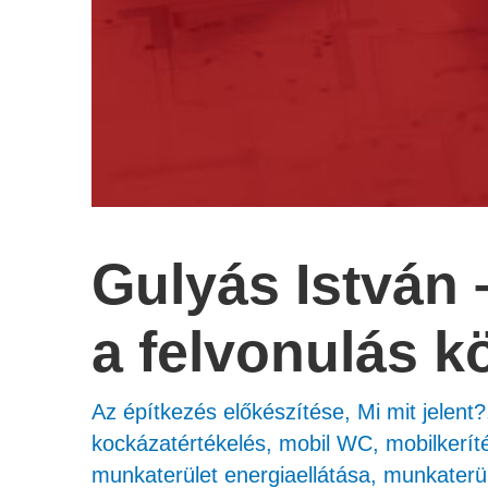
Gulyás István –
a felvonulás k
Az építkezés előkészítése
,
Mi mit jelent?
kockázatértékelés
,
mobil WC
,
mobilkerít
munkaterület energiaellátása
,
munkaterül