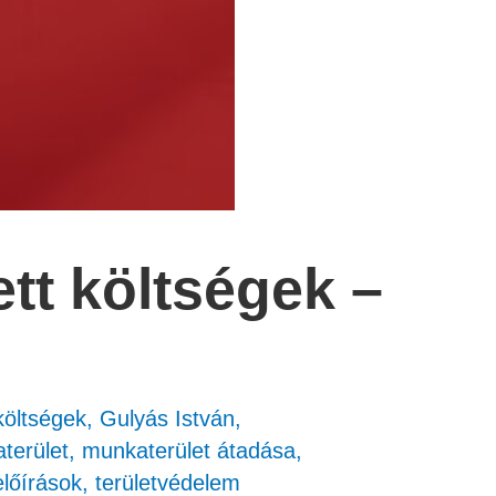
ett költségek –
költségek
,
Gulyás István
,
terület
,
munkaterület átadása
,
lőírások
,
területvédelem