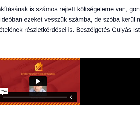
kításának is számos rejtett költségeleme van, gon
A videóban ezeket vesszük számba, de szóba kerü
ételének részletkérdései is. Beszélgetés Gulyás Is