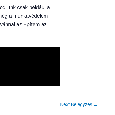
odljunk csak például a
l még a munkavédelem
tvánnal az Építem az
Next Bejegyzés
→