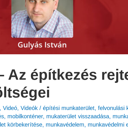
 Az építkezés rejt
öltségei
,
Videó
,
Videók
/
építési munkaterület
,
felvonulási 
és
,
mobilkonténer
,
mukaterület visszaadása
,
munka
et körbekerítése
,
munkavédelem
,
munkavédelmi e