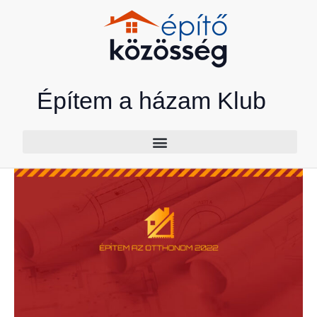
Skip
to
content
Építem a házam Klub