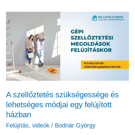
A
szellőztetés
szükségessége
és
lehetséges
módjai
egy
felújított
A szellőztetés szükségessége és
házban
lehetséges módjai egy felújított
házban
Felújítás
,
videók
/
Bodnár György