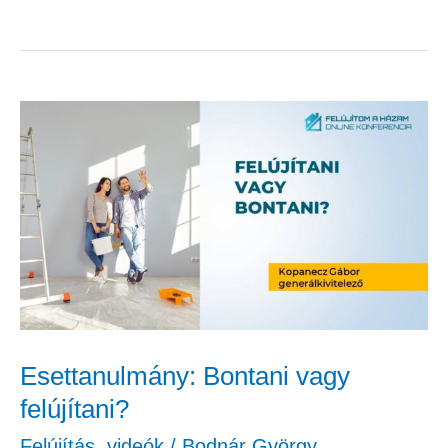
Esettanulmány:
Bontani
vagy
felújítani?
Esettanulmány: Bontani vagy
felújítani?
Felújítás
,
videók
/
Bodnár György