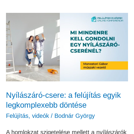
Nyílászáró-
csere:
a
felújítás
egyik
legkomplexebb
döntése
Nyílászáró-csere: a felújítás egyik
legkomplexebb döntése
Felújítás
,
videók
/
Bodnár György
A homlokzat szigetelése mellett a nyílászárók