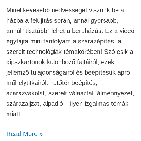
Minél kevesebb nedvességet viszünk be a
házba a felújítás során, annál gyorsabb,
annál “tisztább” lehet a beruházás. Ez a videó
egyfajta mini tanfolyam a szárazépítés, a
szerelt technológiák témakörében! Szó esik a
gipszkartonok különböző fajtáiról, ezek
jellemző tulajdonságairól és beépítésük apró
műhelytitkairól. Tetőtér beépítés,
szárazvakolat, szerelt válaszfal, álmennyezet,
szárazaljzat, álpadló – ilyen izgalmas témák
miatt
Read More »