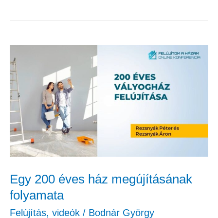
Egy
200
éves
ház
megújításának
folyamata
Egy 200 éves ház megújításának
folyamata
Felújítás
,
videók
/
Bodnár György