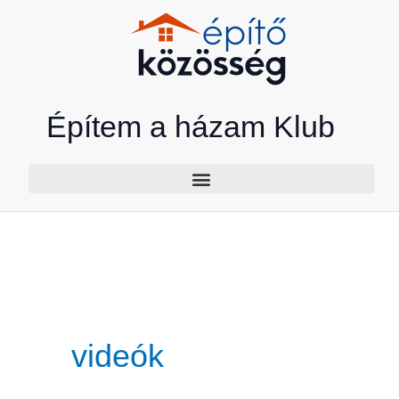
Skip
to
content
Építem a házam Klub
videók