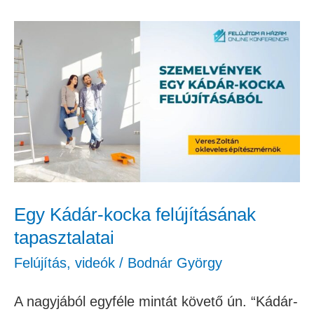
Egy
Kádár-
kocka
felújításának
tapasztalatai
Egy Kádár-kocka felújításának
tapasztalatai
Felújítás
,
videók
/
Bodnár György
A nagyjából egyféle mintát követő ún. “Kádár-