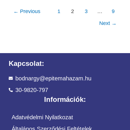
←
Previous
1
2
3
…
9
Next
→
Kapcsolat:
bodnargy@epitemahazam.hu
30-9820-797
Információk:
Adatvédelmi Nyilatkozat
Általános Szerződési Feltételek