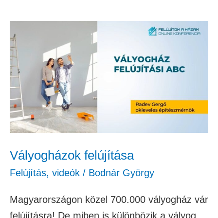
Vályogházok
felújítása
Vályogházok felújítása
Felújítás
,
videók
/
Bodnár György
Magyarországon közel 700.000 vályogház vár
felújításra! De miben is különbözik a vályog,