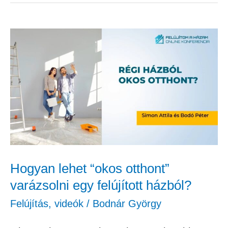
Hogyan
lehet
“okos
otthont”
varázsolni
egy
felújított
házból?
Hogyan lehet “okos otthont”
varázsolni egy felújított házból?
Felújítás
,
videók
/
Bodnár György