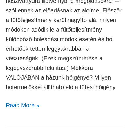
hőszivattyúra illetve hybrid megoldásokra” –
szól ennek az előadásnak az alcíme. Először
a fűtőteljesítmény kerül nagyító alá: milyen
módokon adódik le a fűtőteljesítmény
különböző hőleadási módok esetén és hol
érhetőek tetten leggyakrabban a
veszteségek. (Ezek megszüntetése a
legegyszerűbb felújítás!) Mekkora
VALÓJÁBAN a házunk hőigénye? Milyen
hőtermelőkkel állítható elő a fűtési hőigény
Read More »