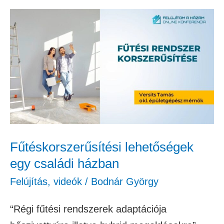
Fűtéskorszerűsítési
lehetőségek
egy
családi
házban
Fűtéskorszerűsítési lehetőségek
egy családi házban
Felújítás
,
videók
/
Bodnár György
“Régi fűtési rendszerek adaptációja