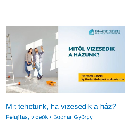
Mit
tehetünk,
ha
vizesedik
a
ház?
Mit tehetünk, ha vizesedik a ház?
Felújítás
,
videók
/
Bodnár György