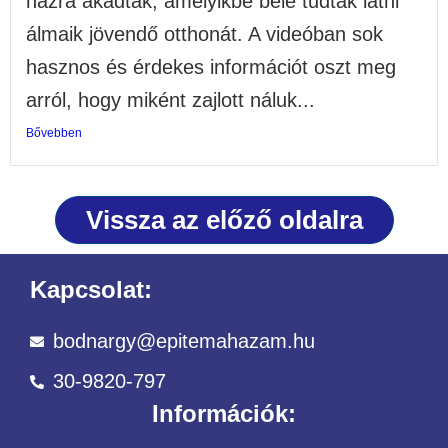
házra akadtak, amelyikbe bele tudták látni
álmaik jövendő otthonát. A videóban sok
hasznos és érdekes információt oszt meg
arról, hogy miként zajlott náluk...
Bővebben
Vissza az előző oldalra
Kapcsolat:
bodnargy@epitemahazam.hu
30-9820-797
Információk: