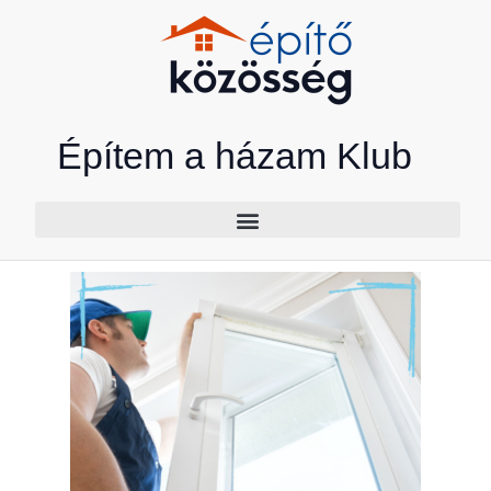
Skip
to
content
Építem a házam Klub