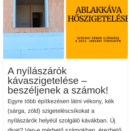
A nyílászárók
kávaszigetelése –
beszéljenek a számok!
Egyre több építkezésen látni vékony, kék
(sárga, zöld) szigeteléscsíkokat a
nyílászárók helyéül szolgáló kávákban. Új
divat? Van-e mérhető számokban, érezhető