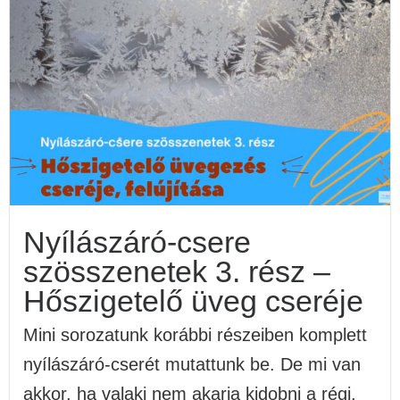
Nyílászáró-csere
szösszenetek 3. rész –
Hőszigetelő üveg cseréje
Mini sorozatunk korábbi részeiben komplett
nyílászáró-cserét mutattunk be. De mi van
akkor, ha valaki nem akarja kidobni a régi,