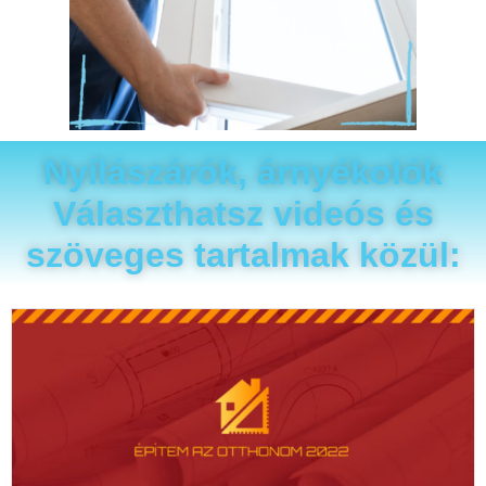
Nyílászárók, árnyékolók
Választhatsz videós és
szöveges tartalmak közül: