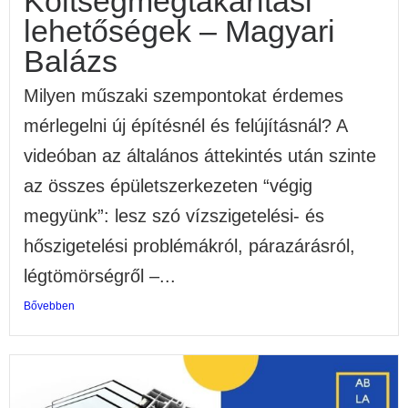
Költségmegtakarítási
lehetőségek – Magyari
Balázs
Milyen műszaki szempontokat érdemes
mérlegelni új építésnél és felújításnál? A
videóban az általános áttekintés után szinte
az összes épületszerkezeten “végig
megyünk”: lesz szó vízszigetelési- és
hőszigetelési problémákról, párazárásról,
légtömörségről –...
Bővebben