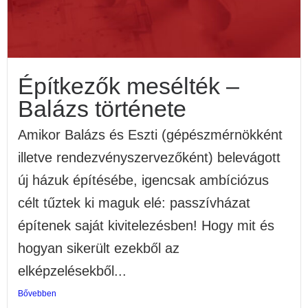
Építkezők mesélték –
Balázs története
Amikor Balázs és Eszti (gépészmérnökként
illetve rendezvényszervezőként) belevágott
új házuk építésébe, igencsak ambíciózus
célt tűztek ki maguk elé: passzívházat
építenek saját kivitelezésben! Hogy mit és
hogyan sikerült ezekből az
elképzelésekből...
Bővebben