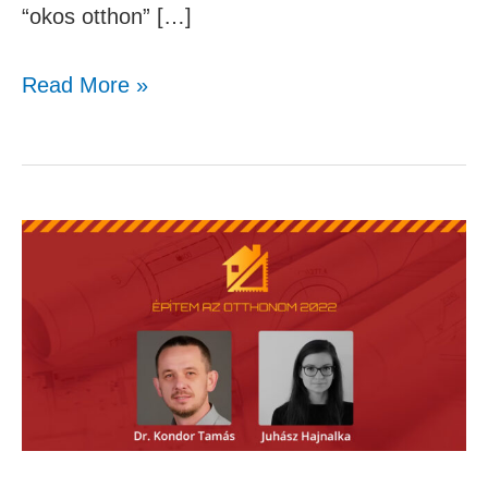
“okos otthon” […]
Read More »
Dr.
Kondor
Tamás,
Juhász
Hajnalka
–
A
jövő