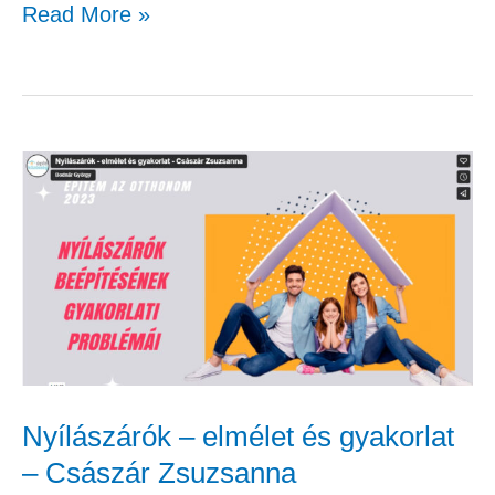
Read More »
Nyílászárók
–
elmélet
és
gyakorlat
–
Császár
Zsuzsanna
Nyílászárók – elmélet és gyakorlat
– Császár Zsuzsanna