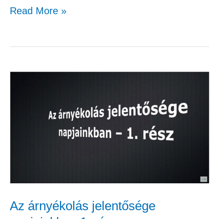
Read More »
Az
árnyékolás
jelentősége
napjainkban
1.
rész
Az árnyékolás jelentősége