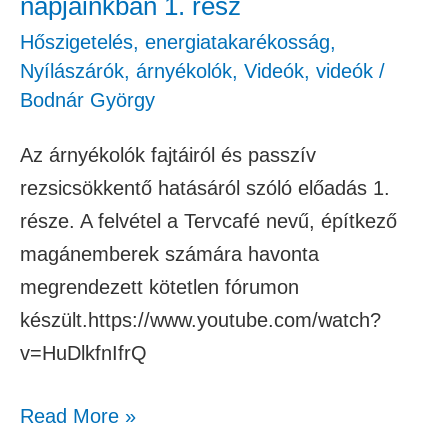
napjainkban 1. rész
Hőszigetelés, energiatakarékosság
,
Nyílászárók, árnyékolók
,
Videók
,
videók
/
Bodnár György
Az árnyékolók fajtáiról és passzív
rezsicsökkentő hatásáról szóló előadás 1.
része. A felvétel a Tervcafé nevű, építkező
magánemberek számára havonta
megrendezett kötetlen fórumon
készült.https://www.youtube.com/watch?
v=HuDlkfnIfrQ
Read More »