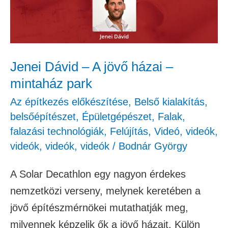
jövő
házai
–
mintaház
Jenei Dávid – A jövő házai –
park
mintaház park
Az építkezés előkészítése
,
Belső kialakítás,
belsőépítészet
,
Épületgépészet
,
Falak,
falazási technológiák
,
Felújítás
,
Videó
,
videók
,
videók
,
videók
,
videók
/
Bodnár György
A Solar Decathlon egy nagyon érdekes
nemzetközi verseny, melynek keretében a
jövő építészmérnökei mutathatják meg,
milyennek képzelik ők a jövő házait. Külön