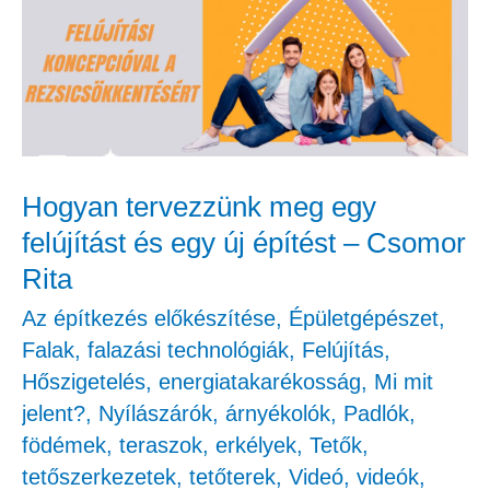
meg
egy
felújítást
és
egy
új
Hogyan tervezzünk meg egy
építést
felújítást és egy új építést – Csomor
–
Rita
Csomor
Az építkezés előkészítése
,
Épületgépészet
,
Rita
Falak, falazási technológiák
,
Felújítás
,
Hőszigetelés, energiatakarékosság
,
Mi mit
jelent?
,
Nyílászárók, árnyékolók
,
Padlók,
födémek, teraszok, erkélyek
,
Tetők,
tetőszerkezetek, tetőterek
,
Videó
,
videók
,