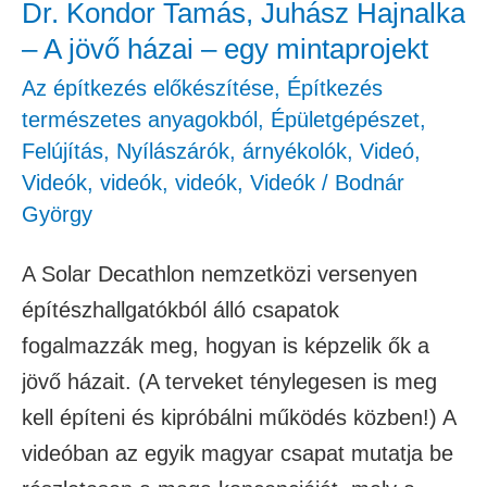
Dr. Kondor Tamás, Juhász Hajnalka
házai
– A jövő házai – egy mintaprojekt
–
Az építkezés előkészítése
,
Építkezés
egy
természetes anyagokból
,
Épületgépészet
,
mintaprojekt
Felújítás
,
Nyílászárók, árnyékolók
,
Videó
,
Videók
,
videók
,
videók
,
Videók
/
Bodnár
György
A Solar Decathlon nemzetközi versenyen
építészhallgatókból álló csapatok
fogalmazzák meg, hogyan is képzelik ők a
jövő házait. (A terveket ténylegesen is meg
kell építeni és kipróbálni működés közben!) A
videóban az egyik magyar csapat mutatja be