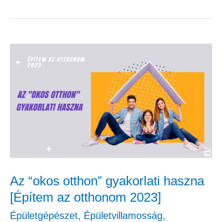
Az
“okos
otthon”
gyakorlati
haszna
[Építem
az
otthonom
Az “okos otthon” gyakorlati haszna
2023]
[Építem az otthonom 2023]
Épületgépészet
,
Épületvillamosság
,