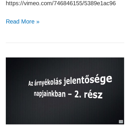
https://vimeo.com/746846155/5389e1ac96
Read More »
Az
árnyékolás
jelentősége
napjainkban
2.
rész