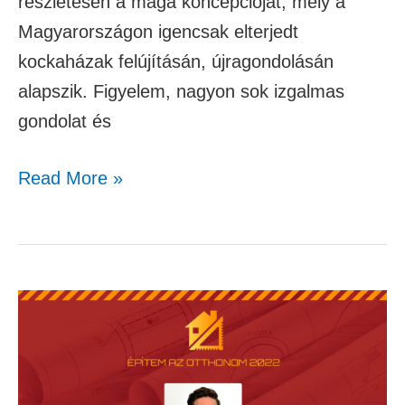
részletesen a maga koncepcióját, mely a
Magyarországon igencsak elterjedt
kockaházak felújításán, újragondolásán
alapszik. Figyelem, nagyon sok izgalmas
gondolat és
Read More »
Jenei
Dávid
–
A