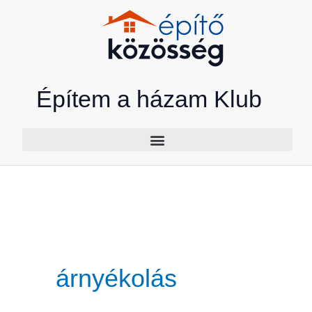
Skip
to
content
Építem a házam Klub
árnyékolás