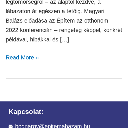
légtömörségről – az alaptól kezdve, a
lábazaton át egészen a tetőig. Magyari
Balázs előadása az Építem az otthonom
2022 konferencián – rengeteg képpel, konkrét
példával, hibákkal és […]
Read More »
Kapcsolat:
bodnargy@epitemahazam.hu