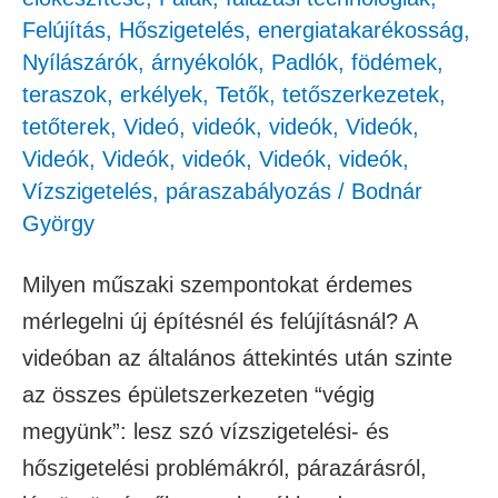
Felújítás
,
Hőszigetelés, energiatakarékosság
,
Nyílászárók, árnyékolók
,
Padlók, födémek,
teraszok, erkélyek
,
Tetők, tetőszerkezetek,
tetőterek
,
Videó
,
videók
,
videók
,
Videók
,
Videók
,
Videók
,
videók
,
Videók
,
videók
,
Vízszigetelés, páraszabályozás
/
Bodnár
György
Milyen műszaki szempontokat érdemes
mérlegelni új építésnél és felújításnál? A
videóban az általános áttekintés után szinte
az összes épületszerkezeten “végig
megyünk”: lesz szó vízszigetelési- és
hőszigetelési problémákról, párazárásról,