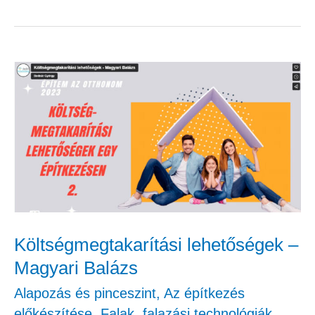
Költségmegtakarítási
lehetőségek
–
Magyari
Balázs
Költségmegtakarítási lehetőségek –
Magyari Balázs
Alapozás és pinceszint
,
Az építkezés
előkészítése
,
Falak, falazási technológiák
,