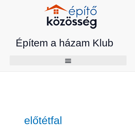
Skip
to
content
Építem a házam Klub
előtétfal