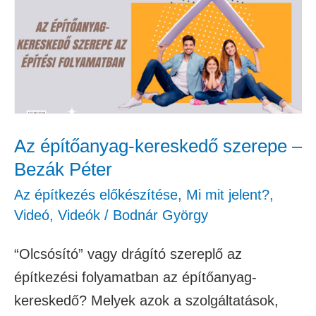
kereskedő
szerepe
–
Bezák
Péter
Az építőanyag-kereskedő szerepe –
Bezák Péter
Az építkezés előkészítése
,
Mi mit jelent?
,
Videó
,
Videók
/
Bodnár György
“Olcsósító” vagy drágító szereplő az
építkezési folyamatban az építőanyag-
kereskedő? Melyek azok a szolgáltatások,