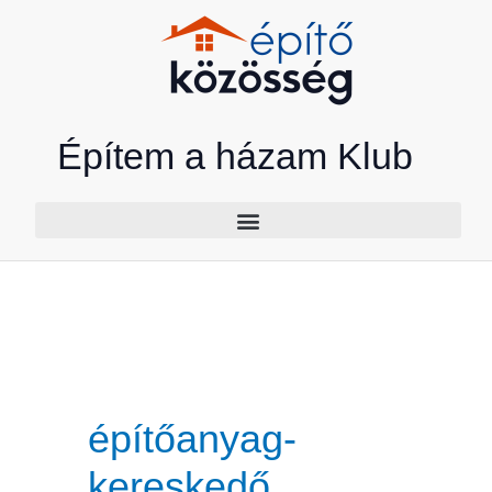
Skip
to
content
Építem a házam Klub
építőanyag-
kereskedő