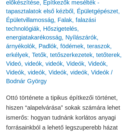
előkészítése
,
Építkezők mesélték -
tapasztalatok első kézből
,
Épületgépészet
,
Épületvillamosság
,
Falak, falazási
technológiák
,
Hőszigetelés,
energiatakarékosság
,
Nyílászárók,
árnyékolók
,
Padlók, födémek, teraszok,
erkélyek
,
Tetők, tetőszerkezetek, tetőterek
,
Videó
,
videók
,
videók
,
Videók
,
Videók
,
Videók
,
videók
,
Videók
,
videók
,
Videók
/
Bodnár György
Ottó története a tipikus építkezői történet,
hiszen “alapelvárása” sokak számára lehet
ismerős: hogyan tudnánk korlátos anyagi
forrásainkból a lehető legszuperebb házat