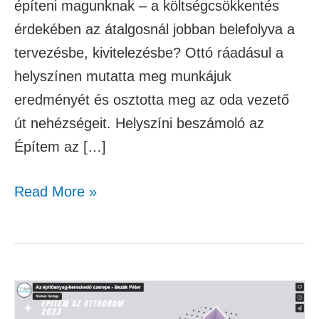
építeni magunknak – a költségcsökkentés
érdekében az átalgosnál jobban belefolyva a
tervezésbe, kivitelezésbe? Ottó ráadásul a
helyszínen mutatta meg munkájuk
eredményét és osztotta meg az oda vezető
út nehézségeit. Helyszíni beszámoló az
Építem az […]
Read More »
Az
építőanyag-