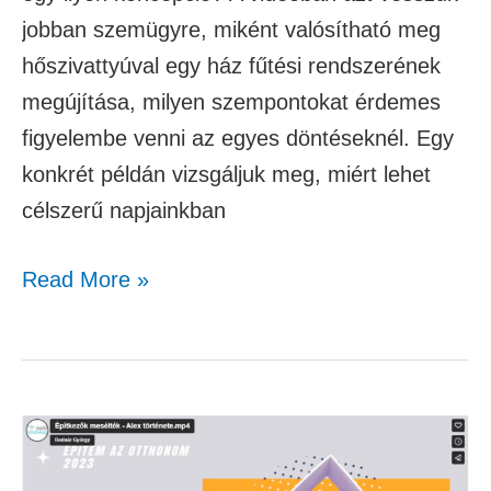
jobban szemügyre, miként valósítható meg
hőszivattyúval egy ház fűtési rendszerének
megújítása, milyen szempontokat érdemes
figyelembe venni az egyes döntéseknél. Egy
konkrét példán vizsgáljuk meg, miért lehet
célszerű napjainkban
Read More »
Építkezők
mesélték