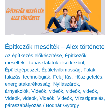
–
Alex
története
Építkezők mesélték – Alex története
Az építkezés előkészítése
,
Építkezők
mesélték - tapasztalatok első kézből
,
Épületgépészet
,
Épületvillamosság
,
Falak,
falazási technológiák
,
Felújítás
,
Hőszigetelés,
energiatakarékosság
,
Nyílászárók,
árnyékolók
,
Videók
,
videók
,
videók
,
videók
,
Videók
,
videók
,
Videók
,
Videók
,
Vízszigetelés,
páraszabályozás
/
Bodnár György