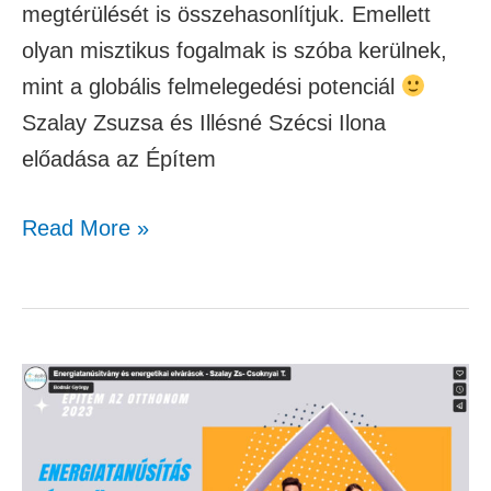
megtérülését is összehasonlítjuk. Emellett
olyan misztikus fogalmak is szóba kerülnek,
mint a globális felmelegedési potenciál
Szalay Zsuzsa és Illésné Szécsi Ilona
előadása az Építem
Read More »
Energiatanúsítvány
és
energetikai
elvárások