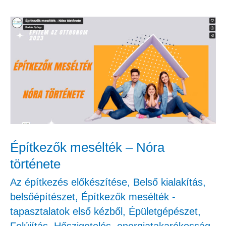
Építkezők
mesélték
–
Nóra
története
Építkezők mesélték – Nóra
története
Az építkezés előkészítése
,
Belső kialakítás,
belsőépítészet
,
Építkezők mesélték -
tapasztalatok első kézből
,
Épületgépészet
,