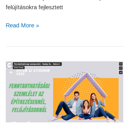
felújításokra fejlesztett
Read More »
Fenntarthatósági
szempontok
–
Szalay
Zsuzsa
–
Szécsi