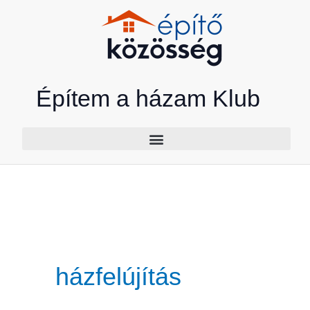
Skip
to
content
Építem a házam Klub
házfelújítás