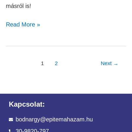
másról is!
Read More »
1
2
Next
→
Kapcsolat:
bodnargy@epitemahazam.hu
30-9820-797