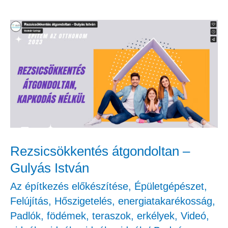
Rezsicsökkentés
átgondoltan
–
Gulyás
István
Rezsicsökkentés átgondoltan –
Gulyás István
Az építkezés előkészítése
,
Épületgépészet
,
Felújítás
,
Hőszigetelés, energiatakarékosság
,
Padlók, födémek, teraszok, erkélyek
,
Videó
,