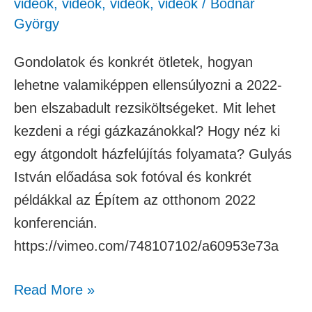
videók
,
videók
,
videók
,
videók
/
Bodnár
György
Gondolatok és konkrét ötletek, hogyan
lehetne valamiképpen ellensúlyozni a 2022-
ben elszabadult rezsiköltségeket. Mit lehet
kezdeni a régi gázkazánokkal? Hogy néz ki
egy átgondolt házfelújítás folyamata? Gulyás
István előadása sok fotóval és konkrét
példákkal az Építem az otthonom 2022
konferencián.
https://vimeo.com/748107102/a60953e73a
Read More »