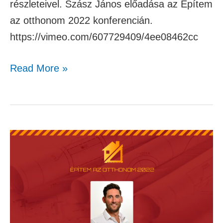
részleteivel. Szász János előadása az Építem
az otthonom 2022 konferencián.
https://vimeo.com/607729409/4ee08462cc
Read More »
Jenei
Dávid
–
A
jövő
házai