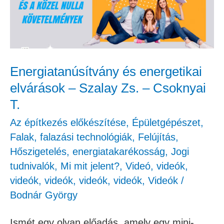
–
Szalay
Zs.
–
Energiatanúsítvány és energetikai
Csoknyai
elvárások – Szalay Zs. – Csoknyai
T.
T.
Az építkezés előkészítése
,
Épületgépészet
,
Falak, falazási technológiák
,
Felújítás
,
Hőszigetelés, energiatakarékosság
,
Jogi
tudnivalók
,
Mi mit jelent?
,
Videó
,
videók
,
videók
,
videók
,
videók
,
videók
,
Videók
/
Bodnár György
Ismét egy olyan előadás, amely egy mini-