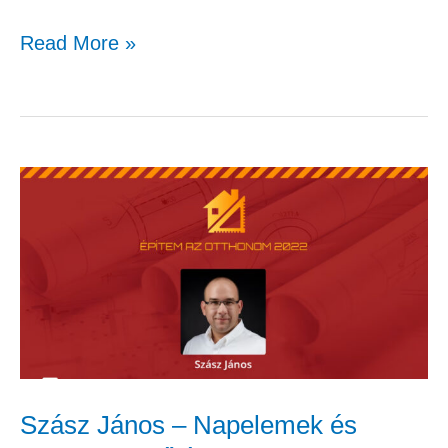
Read More »
Szász
János
–
Napelemek
és
elektromos
fűtések
aranykora?
Szász János – Napelemek és