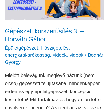
Horváth
Gábor
Gépészeti korszerűsítés 3. –
Horváth Gábor
Épületgépészet
,
Hőszigetelés,
energiatakarékosság
,
videók
,
videók
/
Bodnár
György
Mielőtt belevágunk meglevő házunk (nem
olcsó) gépészeti felújításába, mindenképpen
érdemes egy épületgépészeti koncepciót
készíttetni! Mit tartalmaz és hogyan jön létre
egy ilyen koncepció? A videóban azt vesszük