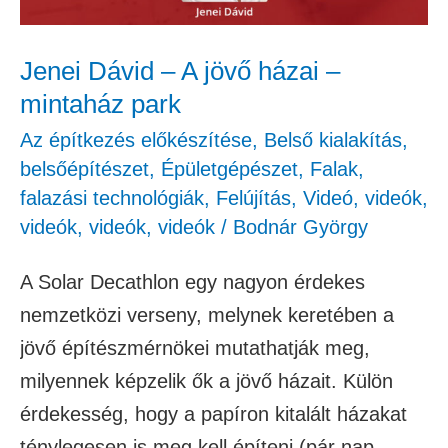
–
mintaház
Jenei Dávid – A jövő házai –
park
mintaház park
Az építkezés előkészítése
,
Belső kialakítás,
belsőépítészet
,
Épületgépészet
,
Falak,
falazási technológiák
,
Felújítás
,
Videó
,
videók
,
videók
,
videók
,
videók
/
Bodnár György
A Solar Decathlon egy nagyon érdekes
nemzetközi verseny, melynek keretében a
jövő építészmérnökei mutathatják meg,
milyennek képzelik ők a jövő házait. Külön
érdekesség, hogy a papíron kitalált házakat
ténylegesen is meg kell építeni (pár nap