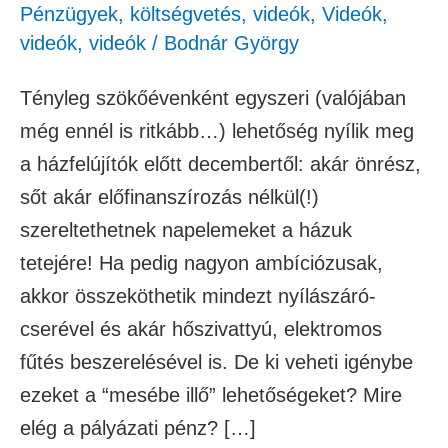
Pénzügyek, költségvetés
,
videók
,
Videók
,
videók
,
videók
/
Bodnár György
Tényleg szökőévenként egyszeri (valójában
még ennél is ritkább…) lehetőség nyílik meg
a házfelújítók előtt decembertől: akár önrész,
sőt akár előfinanszírozás nélkül(!)
szereltethetnek napelemeket a házuk
tetejére! Ha pedig nagyon ambíciózusak,
akkor összeköthetik mindezt nyílászáró-
cserével és akár hőszivattyú, elektromos
fűtés beszerelésével is. De ki veheti igénybe
ezeket a “mesébe illő” lehetőségeket? Mire
elég a pályázati pénz? […]