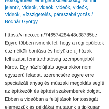
Hőszigetelés, energiatakarékosság
,
Mi mit
jelent?
,
Videók
,
videók
,
videók
,
videók
,
Videók
,
Vízszigetelés, páraszabályozás
/
Bodnár György
https://vimeo.com/746574284/48c38785be
Egyre többen ismerik fel, hogy a régi épületek
ész nélküli bontása és helyükre új házak
felhúzása fenntarthatóság szempontjából
káros. Egy házfelújítás ugyanakkor nem
egyszerű feladat, szerencsére egyre erre
specializált anyag és műszaki megoldás segíti
az építkezők és építési szakemberek dolgát.
Ebben a videóban a felújítások fontosságát
elemezzük és példákat mutatunk a tipikusan