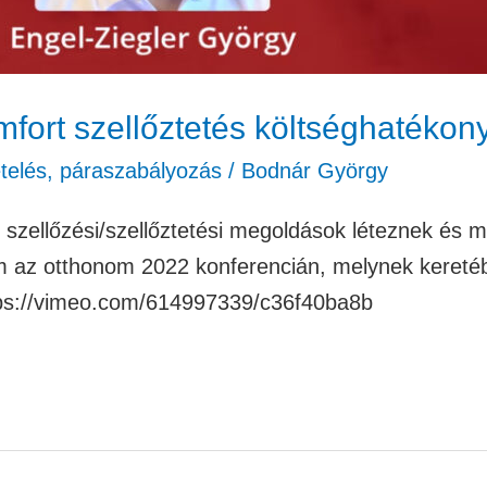
fort szellőztetés költséghatékon
etelés, páraszabályozás
/
Bodnár György
 szellőzési/szellőztetési megoldások léteznek és m
 az otthonom 2022 konferencián, melynek keretébe
https://vimeo.com/614997339/c36f40ba8b