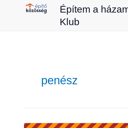
Skip
Építem a háza
to
Klub
content
penész
Engel-