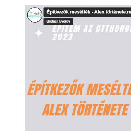
Építkezők
mesélték
–
Alex
története