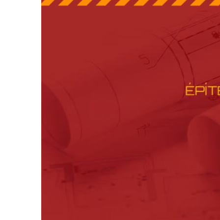
Ziegler
György
–
Komfort
szellőztetés
költséghatékonyan