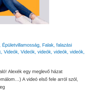
,
Épületvillamosság
,
Falak, falazási
k
,
Videók
,
Videók
,
videók
,
videók
,
videók
,
való! Alexék egy meglevő házat
émálom…) A videó első fele arról szól,
teg