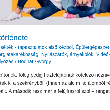
története
élték - tapasztalatok első kézből
,
Épületgépészet
ergiatakarékosság
,
Nyílászárók, árnyékolók
,
Videó
lyozás
/
Bodnár György
ítőnek, főleg pedig házfelújítónak kötelező nézni
ek ki a szekrényből! (Innen az alcím is: álomból r
báit. A második rész már a felújításról szól – renge