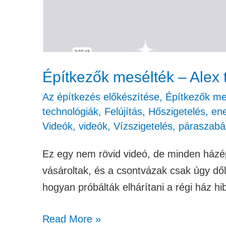
Építkezők mesélték – Alex 
Az építkezés előkészítése
,
Építkezők mes
technológiák
,
Felújítás
,
Hőszigetelés, en
Videók
,
videók
,
Vízszigetelés, páraszabá
Ez egy nem rövid videó, de minden házép
vásároltak, és a csontvázak csak úgy dőlt
hogyan próbálták elhárítani a régi ház hi
Read More »